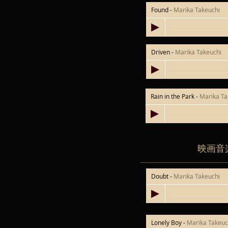
Found
-
Marika Takeuchi
Driven
-
Marika Takeuchi
Rain in the Park
-
Marika Ta
映画音
Doubt
-
Marika Takeuchi
Lonely Boy
-
Marika Takeuc