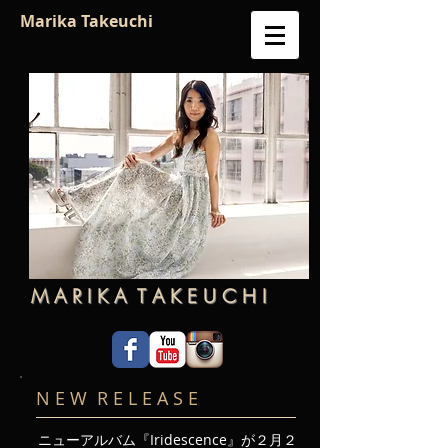
Marika Takeuchi
M A R I K A T A K E U C H I
N E W R E L E A S E
ニューアルバム『Iridescence』が２月２